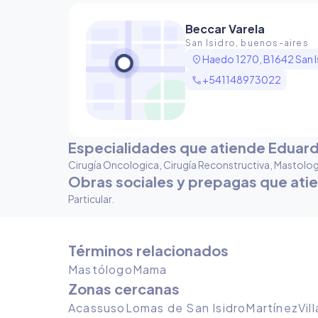
Beccar Varela
San Isidro, buenos-aires
location_on
Haedo 1270, B1642 San Is
call
+541148973022
Especialidades que atiende Eduar
Cirugía Oncologica, Cirugía Reconstructiva, Mastolog
Obras sociales y prepagas que ati
Particular
.
Términos relacionados
Mastólogo
Mama
Zonas cercanas
Acassuso
Lomas de San Isidro
Martínez
Vil