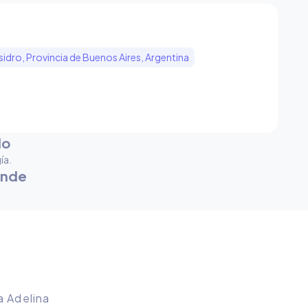
idro, Provincia de Buenos Aires, Argentina
do
ía
.
ende
la Adelina