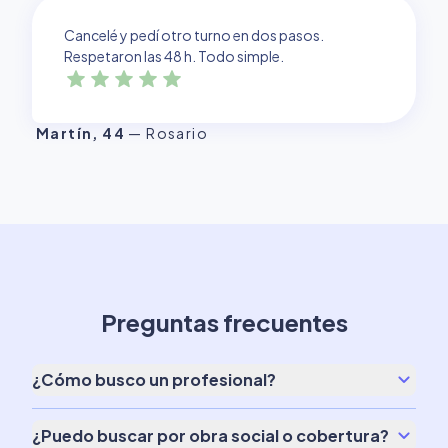
Cancelé y pedí otro turno en dos pasos.
Respetaron las 48 h. Todo simple.
star
star
star
star
star
Martín
,
44
—
Rosario
Preguntas frecuentes
keyboard_arrow_down
¿Cómo busco un profesional?
Usá el buscador con filtros por especialidad,
cobertura y zona.
keyboard_arrow_down
¿Puedo buscar por obra social o cobertura?