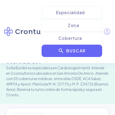
account_circle
Profesional de la salud
Sofia Burdet
search
BUSCAR
Sobre
Burdet
Sofia Burdet es especialista en Cardiología Infantil. Atiende
en 3 consultorios ubicados en San Antonio De Areco. Atiende
con 55 coberturas médicas, entre ellas OSDE, ACA Salud,
AMFFA y Apsot. Matrícula M. N. 137170 y M. P. 234726 (Buenos
Aires). Reservá tu turno online de forma rápida y segura en
Crontu.