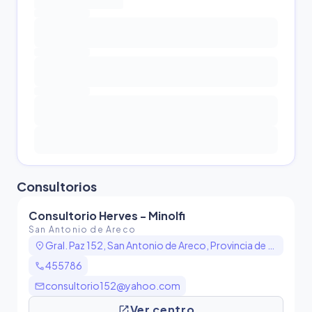
Consultorio
s
Consultorio Herves - Minolfi
San Antonio de Areco
location_on
Gral. Paz 152, San Antonio de Areco, Provincia de Buenos Aires, Argentina
call
455786
mail
consultorio152@yahoo.com
open_in_new
Ver centro