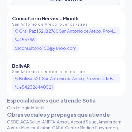
Consultorio Herves - Minolfi
San Antonio de Areco, buenos-aires
location_on
Gral. Paz 152, B2760 San Antonio de Areco, Provincia de Buenos Aires, Argentina
call
455786
mail
consultorio152@yahoo.com
BolívAR
San Antonio de Areco, buenos-aires
location_on
Bolívar 521, San Antonio de Areco, Provincia de Buenos Aires, Argentina
call
+542326440521
Especialidades que atiende Sofia
Cardiología Infantil
.
Obras sociales y prepagas que atiende
OSDE, ACA Salud, AMFFA, Apsot, Accord Salud, Amsterdam,
Austral Medica, Avalian, CASA, Centro Medico Pueyrredon,