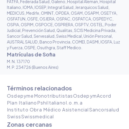
FATFA, Federada Salud, Galeno, Hospital Aleman, Hospital
Italiano, IOMA, IOSEP, Integral Salud, Jerarquicos Salud,
MEDICUS, Medife, OMINT, OPDEA, OSAM, OSAPM, OSETYA,
OSFATUN, OSFE, OSJERA, OSPAC, OSPATCA, OSPEDYC,
OSPIA, OSPIM, OSPOCE, OSPRERA, OSPTV, OSTEL, Poder
Judicial, Prevención Salud, Qualitas, SCIS Medicina Privada,
Sancor Salud, Servesalud, Swiss Medical, Unión Personal,
AUSTRAL SALUD, Banco Provincia, COMEI, DASMI, IOSFA, Luz
y Fuerza, OSPE, Osuthgra, Staff Medico
.
Matrículas de Sofia
M. N. 137170
M. P. 234726 (Buenos Aires)
Términos relacionados
Osdepyme
Monotributistas
Osdepym
Acord
Plan Italiano
Pshi
Italiano
I.o.m.a
Instituto Obra Médico Asistencial
Sancorsalud
Swiss
Swissmedical
Zonas cercanas