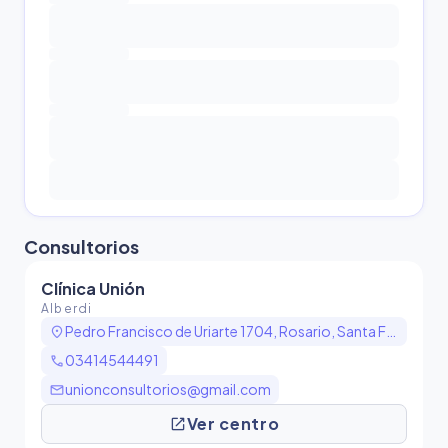
Consultorio
s
Clínica Unión
Alberdi
location_on
Pedro Francisco de Uriarte 1704, Rosario, Santa Fe, Argentina
call
03414544491
mail
unionconsultorios@gmail.com
open_in_new
Ver centro