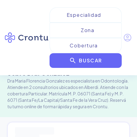
account_circle
Profesional de la salud
Dra. Maria Florencia
search
Gonzalez
BUSCAR
Sobre
Dra. Gonzalez
Dra Maria Florencia Gonzalez es especialista en Odontología.
Atiende en 2 consultorios ubicados en Alberdi. Atiende con la
cobertura Particular. Matrícula M. P. 06071 (Santa Fe) y M. P.
6071 (Santa Fe/La Capital/Santa Fe de la Vera Cruz). Reservá
tu turno online de forma rápida y segura en Crontu.