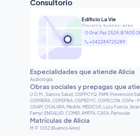
Consultorio
Edificio La Vie
Olavarría, buenos-aires
location_on
Gral. Paz 2524, B7400 Ol
call
+542284725289
Especialidades que atiende Alicia
Audiología
.
Obras sociales y prepagas que ati
U.O.M., Sancor Salud, OSPPCYQ, PAMI, Prevención Sa
OSPRERA, OSPEPBA, OSPEDYC, OSPECON, OSPe - P
OSAM, OSALARA, Medife, MEDICUS, Luz y Fuerza, Jerar
Famyl, ENSALUD, COMEI, AMFFA, CASA, Particular
.
Matrículas de Alicia
M. P. 1052 (Buenos Aires)