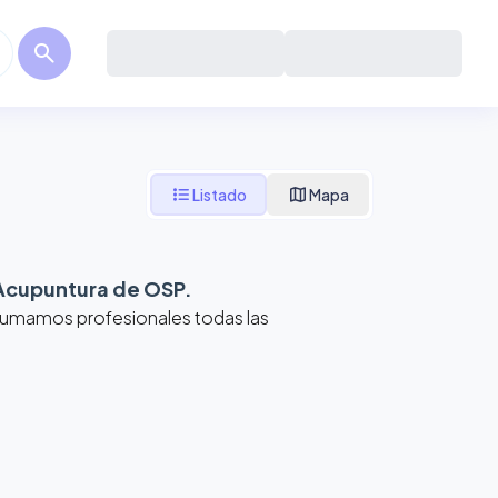
search
format_list_bulleted
map
Listado
Mapa
Acupuntura de OSP
.
 Sumamos profesionales todas las