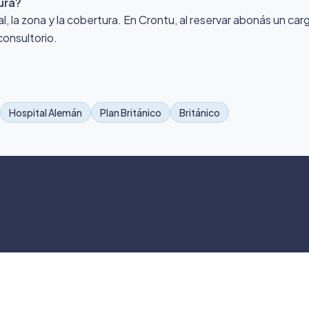
ura?
nal, la zona y la cobertura. En Crontu, al reservar abonás un ca
consultorio.
Hospital Alemán
Plan Británico
Británico
©
2026
Crontu – Todo
Crontu pertenece a
Grupo Cormos