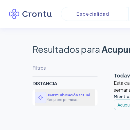
Resultados para
Acupu
Filtros
Todaví
Esta ca
DISTANCIA
semanas
Usar mi ubicación actual
Mientra
my_location
Requiere permisos
Acupu