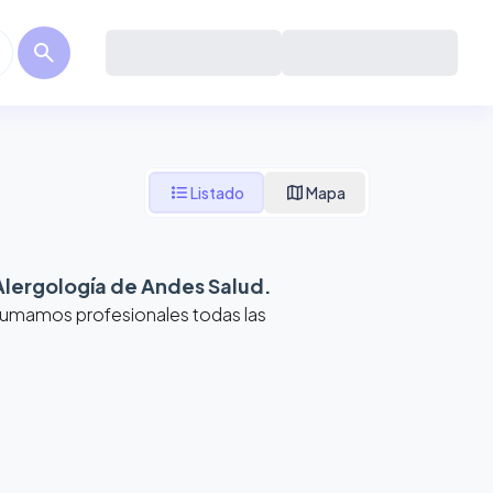
search
format_list_bulleted
map
Listado
Mapa
Alergología de Andes Salud
.
 Sumamos profesionales todas las