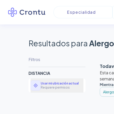
Resultados para
Alergo
Filtros
Todaví
Esta ca
DISTANCIA
semanas
Usar mi ubicación actual
Mientra
my_location
Requiere permisos
Alergo