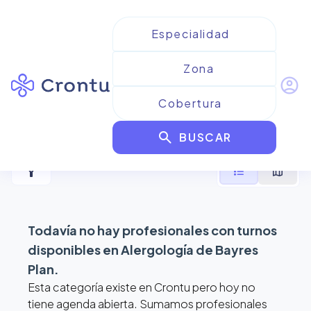
account_circle
Resultados para
Alergología
search
de Bayres Plan
BUSCAR
filter_alt
format_list_bulleted
map
Todavía no hay profesionales con turnos
disponibles en
Alergología de Bayres
Plan
.
Esta categoría existe en Crontu pero hoy no
tiene agenda abierta. Sumamos profesionales