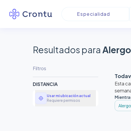
Resultados para
Alergo
Filtros
Todaví
Esta ca
DISTANCIA
semanas
Usar mi ubicación actual
Mientra
my_location
Requiere permisos
Alergo