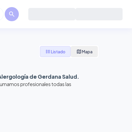
search
format_list_bulleted
map
Listado
Mapa
Alergología de Gerdana Salud
.
 Sumamos profesionales todas las