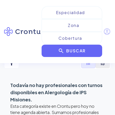
account_circle
Resultados para
Alergología
search
de IPS Misiones
BUSCAR
filter_alt
format_list_bulleted
map
Todavía no hay profesionales con turnos
disponibles en
Alergología de IPS
Misiones
.
Esta categoría existe en Crontu pero hoy no
tiene agenda abierta. Sumamos profesionales