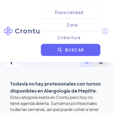
account_circle
Resultados para
Alergología
search
de Meplife
BUSCAR
filter_alt
format_list_bulleted
map
Todavía no hay profesionales con turnos
disponibles en
Alergología de Meplife
.
Esta categoría existe en Crontu pero hoy no
tiene agenda abierta. Sumamos profesionales
todas las semanas, así que puede volver a tener