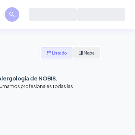
search
format_list_bulleted
map
Listado
Mapa
Alergología de NOBIS
.
 Sumamos profesionales todas las