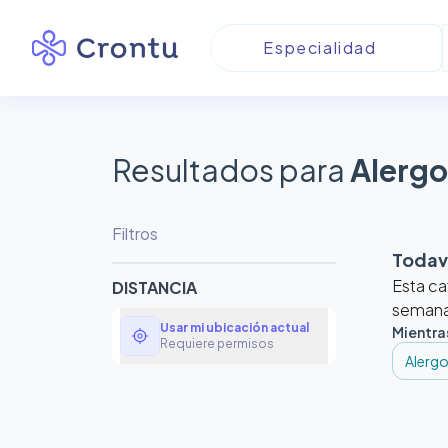
Resultados para
Alergo
Filtros
Todaví
Esta ca
DISTANCIA
semanas
Usar mi ubicación actual
Mientra
my_location
Requiere permisos
Alergo