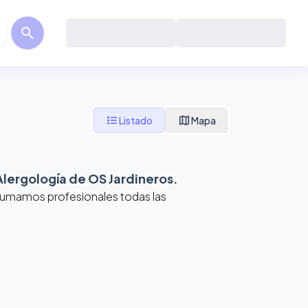
search
format_list_bulleted
map
Listado
Mapa
Alergología de OS Jardineros
.
 Sumamos profesionales todas las