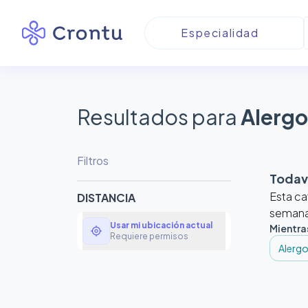
Resultados para
Alergo
Filtros
Todaví
Esta ca
DISTANCIA
semanas
Usar mi ubicación actual
Mientra
my_location
Requiere permisos
Alergo