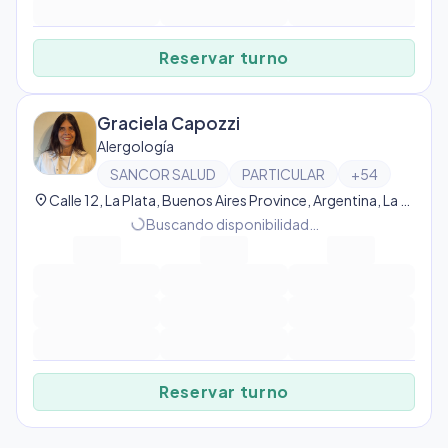
Reservar turno
Graciela Capozzi
Alergología
SANCOR SALUD
PARTICULAR
+
54
location_on
Calle 12, La Plata, Buenos Aires Province, Argentina, La Plata
progress_activity
Buscando disponibilidad…
Reservar turno