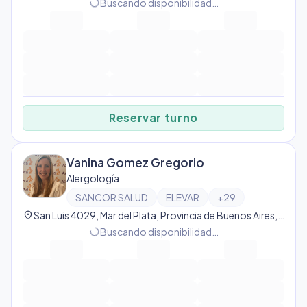
progress_activity
Buscando disponibilidad…
Reservar turno
Vanina Gomez Gregorio
Alergología
SANCOR SALUD
ELEVAR
+
29
location_on
San Luis 4029, Mar del Plata, Provincia de Buenos Aires, Argentina, Mar del Plata
progress_activity
Buscando disponibilidad…