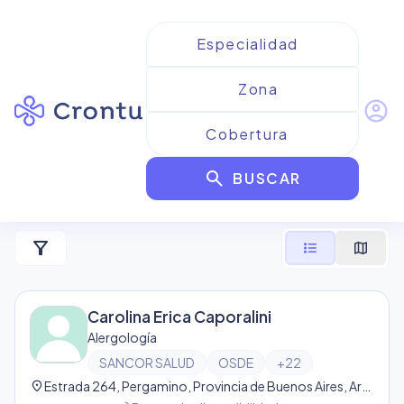
account_circle
Resultados para
Alergología
search
de Sancor Salud
BUSCAR
3
resultado
s
filter_alt
format_list_bulleted
map
Carolina Erica Caporalini
Alergología
SANCOR SALUD
OSDE
+
22
location_on
Estrada 264, Pergamino, Provincia de Buenos Aires, Argentina, Pergamino