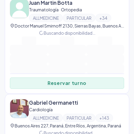
Juan Martin Botta
Traumatología · Ortopedia
ALLMEDICINE
PARTICULAR
+
34
location_on
Doctor Manuel Smirnoff 2130, Sierras Bayas, Buenos Aires Province, Argentina, Sierras Bayas
progress_activity
Buscando disponibilidad…
Reservar turno
Gabriel Germanetti
Cardiología
ALLMEDICINE
PARTICULAR
+
143
location_on
Buenos Aires 227, Paraná, Entre Ríos, Argentina, Paraná
progress_activity
Buscando disponibilidad…