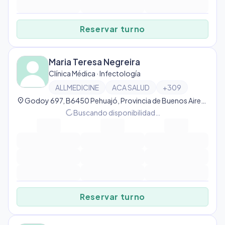
Reservar turno
Maria Teresa Negreira
Clínica Médica · Infectología
ALLMEDICINE
ACA SALUD
+
309
location_on
Godoy 697, B6450 Pehuajó, Provincia de Buenos Aires, Argentina, Pehuajó
progress_activity
Buscando disponibilidad…
Reservar turno