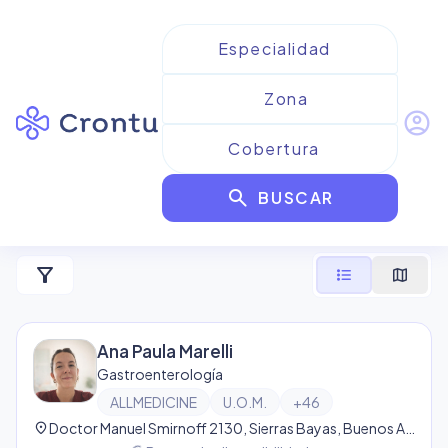
account_circle
Resultados para
search
ALLMEDICINE
BUSCAR
6
resultado
s
filter_alt
format_list_bulleted
map
Ana Paula Marelli
Gastroenterología
ALLMEDICINE
U.O.M.
+
46
location_on
Doctor Manuel Smirnoff 2130, Sierras Bayas, Buenos Aires Province, Argentina, Sierras Bayas