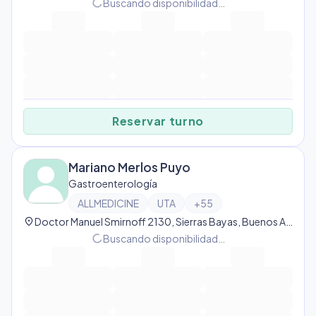
progress_activity
Buscando disponibilidad…
Reservar turno
Mariano Merlos Puyo
Gastroenterología
ALLMEDICINE
UTA
+
55
location_on
Doctor Manuel Smirnoff 2130, Sierras Bayas, Buenos Aires Province, Argentina, Sierras Bayas
progress_activity
Buscando disponibilidad…