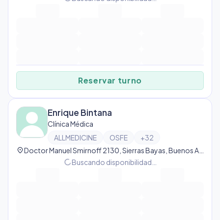
Reservar turno
Enrique Bintana
Clínica Médica
ALLMEDICINE
OSFE
+
32
location_on
Doctor Manuel Smirnoff 2130, Sierras Bayas, Buenos Aires Province, Argentina, Sierras Bayas
progress_activity
Buscando disponibilidad…