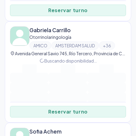
Reservar turno
Gabriela Carrillo
Otorrinolaringología
AMICO
AMSTERDAM SALUD
+
36
location_on
Avenida General Savio 745, Río Tercero, Provincia de Córdoba, Argentina, Río Tercero
progress_activity
Buscando disponibilidad…
Reservar turno
Sofia Achem