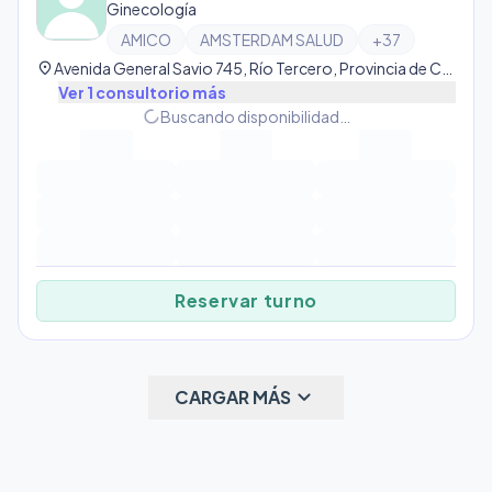
Ginecología
AMICO
AMSTERDAM SALUD
+
37
location_on
Avenida General Savio 745, Río Tercero, Provincia de Córdoba, Argentina, Río Tercero
Ver
1
consultorio
más
progress_activity
Buscando disponibilidad…
Reservar turno
keyboard_arrow_down
CARGAR MÁS