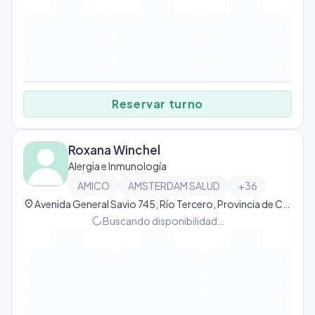
Reservar turno
Roxana Winchel
Alergia e Inmunología
AMICO
AMSTERDAM SALUD
+
36
location_on
Avenida General Savio 745, Río Tercero, Provincia de Córdoba, Argentina, Río Tercero
progress_activity
Buscando disponibilidad…