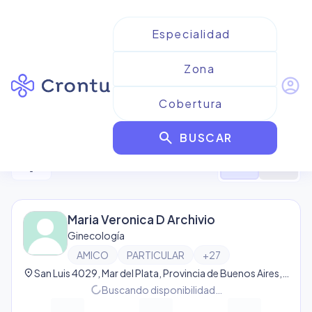
account_circle
Resultados para
AMICO
search
BUSCAR
30
resultado
s
filter_alt
format_list_bulleted
map
Maria Veronica D Archivio
Ginecología
AMICO
PARTICULAR
+
27
location_on
San Luis 4029, Mar del Plata, Provincia de Buenos Aires, Argentina, Mar del Plata
progress_activity
Buscando disponibilidad…