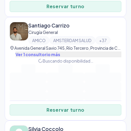
Reservar turno
Santiago Carrizo
Cirugía General
AMICO
AMSTERDAM SALUD
+
37
location_on
Avenida General Savio 745, Río Tercero, Provincia de Córdoba, Argentina, Río Tercero
Ver
1
consultorio
más
progress_activity
Buscando disponibilidad…
Reservar turno
Silvia Coccolo