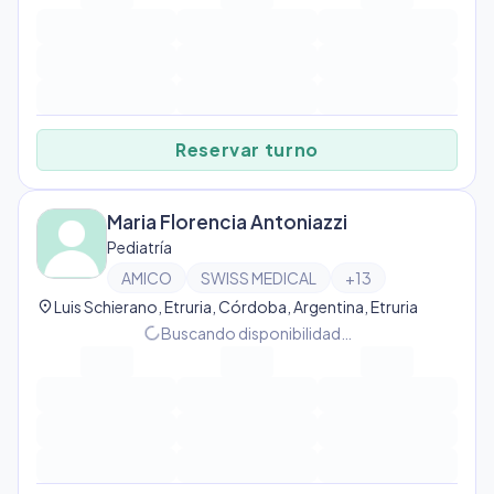
Reservar turno
Maria Florencia Antoniazzi
Pediatría
AMICO
SWISS MEDICAL
+
13
location_on
Luis Schierano, Etruria, Córdoba, Argentina, Etruria
progress_activity
Buscando disponibilidad…