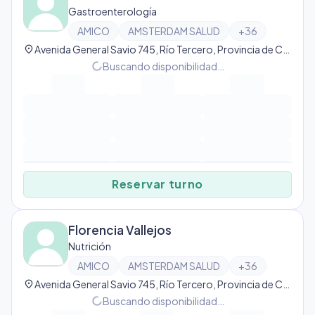
Gastroenterología
AMICO
AMSTERDAM SALUD
+
36
location_on
Avenida General Savio 745, Río Tercero, Provincia de Córdoba, Argentina, Río Tercero
progress_activity
Buscando disponibilidad…
Reservar turno
Florencia Vallejos
Nutrición
AMICO
AMSTERDAM SALUD
+
36
location_on
Avenida General Savio 745, Río Tercero, Provincia de Córdoba, Argentina, Río Tercero
progress_activity
Buscando disponibilidad…