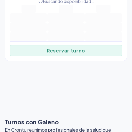
progress_activity
Buscando disponibilidad…
Reservar turno
Turnos con Galeno
En Crontu reunimos profesionales de la salud que