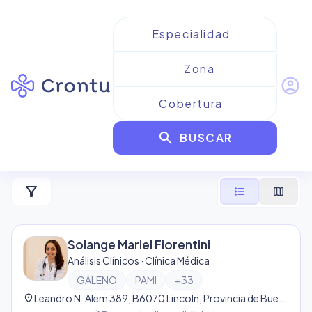
account_circle
Resultados para
Análisis
search
Clínicos de Galeno
BUSCAR
1
resultado
filter_alt
format_list_bulleted
map
Solange Mariel Fiorentini
Análisis Clínicos · Clínica Médica
GALENO
PAMI
+
33
location_on
Leandro N. Alem 389, B6070 Lincoln, Provincia de Buenos Aires, Argentina, Lincoln