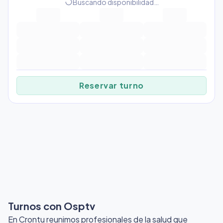
progress_activity
Buscando disponibilidad…
Reservar turno
Turnos con Osptv
En Crontu reunimos profesionales de la salud que