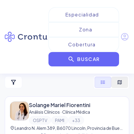
account_circle
Resultados para
Análisis
search
Clínicos de OSPTV
BUSCAR
1
resultado
filter_alt
format_list_bulleted
map
Solange Mariel Fiorentini
Análisis Clínicos · Clínica Médica
OSPTV
PAMI
+
33
location_on
Leandro N. Alem 389, B6070 Lincoln, Provincia de Buenos Aires, Argentina, Lincoln