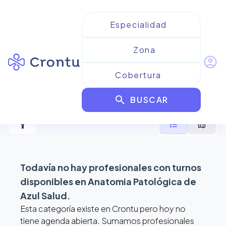
account_circle
Resultados para
Anatomia
search
Patológica de Azul Salud
BUSCAR
filter_alt
format_list_bulleted
map
Todavía no hay profesionales con turnos
disponibles en
Anatomia Patológica de
Azul Salud
.
Esta categoría existe en Crontu pero hoy no
tiene agenda abierta. Sumamos profesionales