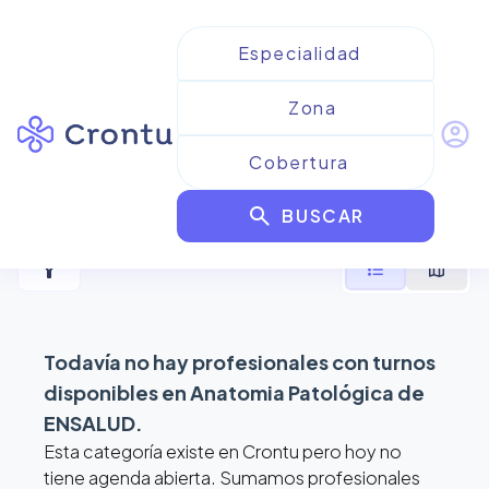
account_circle
Resultados para
Anatomia
search
Patológica de ENSALUD
BUSCAR
filter_alt
format_list_bulleted
map
Todavía no hay profesionales con turnos
disponibles en
Anatomia Patológica de
ENSALUD
.
Esta categoría existe en Crontu pero hoy no
tiene agenda abierta. Sumamos profesionales