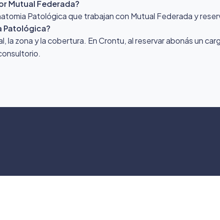
or Mutual Federada?
Anatomia Patológica que trabajan con Mutual Federada y reser
 Patológica?
nal, la zona y la cobertura. En Crontu, al reservar abonás un ca
consultorio.
©
2026
Crontu – Todo
Crontu pertenece a
Grupo Cormos