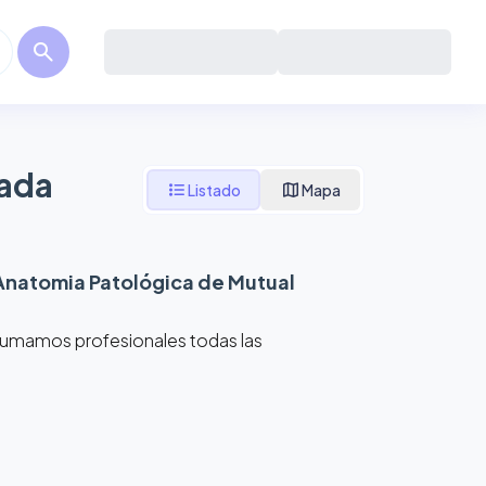
search
rada
format_list_bulleted
map
Listado
Mapa
Anatomia Patológica de Mutual
 Sumamos profesionales todas las