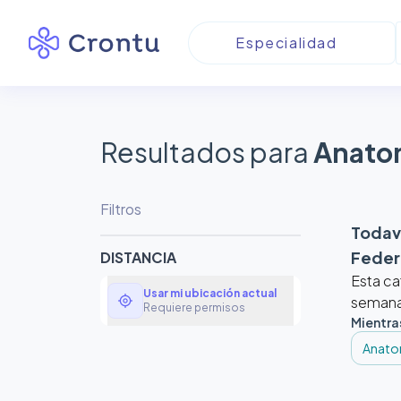
Resultados para
Anatom
Filtros
Todaví
Fede
DISTANCIA
Esta ca
Usar mi ubicación actual
my_location
semanas
Requiere permisos
Mientra
Anato