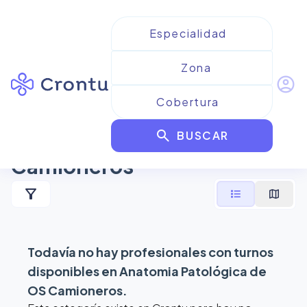
account_circle
Resultados para
Anatomia
search
Patológica de OS
BUSCAR
Camioneros
filter_alt
format_list_bulleted
map
Todavía no hay profesionales con turnos
disponibles en
Anatomia Patológica de
OS Camioneros
.