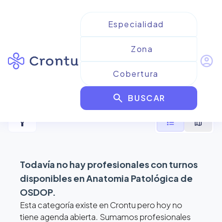
account_circle
Resultados para
Anatomia
search
Patológica de OSDOP
BUSCAR
filter_alt
format_list_bulleted
map
Todavía no hay profesionales con turnos
disponibles en
Anatomia Patológica de
OSDOP
.
Esta categoría existe en Crontu pero hoy no
tiene agenda abierta. Sumamos profesionales