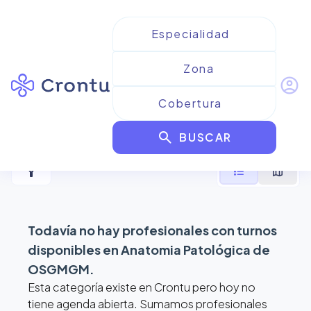
account_circle
Resultados para
Anatomia
search
Patológica de OSGMGM
BUSCAR
filter_alt
format_list_bulleted
map
Todavía no hay profesionales con turnos
disponibles en
Anatomia Patológica de
OSGMGM
.
Esta categoría existe en Crontu pero hoy no
tiene agenda abierta. Sumamos profesionales