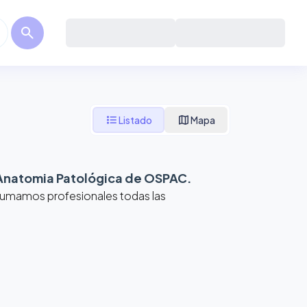
search
format_list_bulleted
map
Listado
Mapa
Anatomia Patológica de OSPAC
.
 Sumamos profesionales todas las