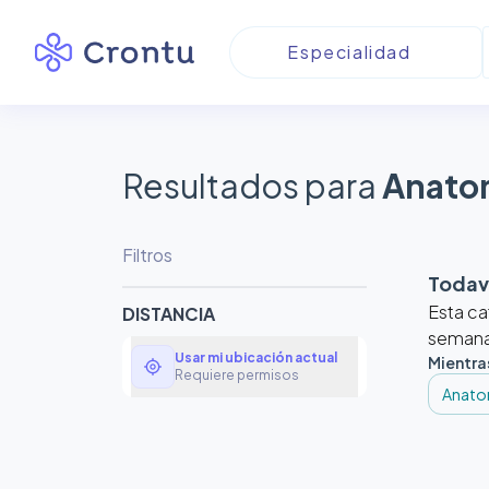
Resultados para
Anato
Filtros
Todaví
Esta ca
DISTANCIA
semanas
Usar mi ubicación actual
Mientra
my_location
Requiere permisos
Anato