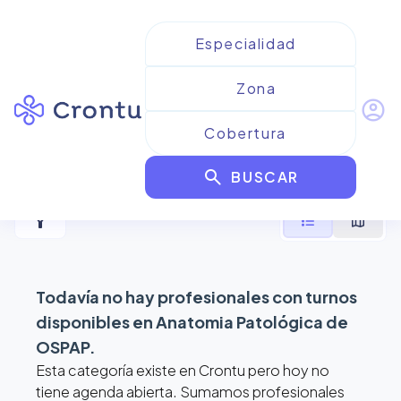
account_circle
Resultados para
Anatomia
search
Patológica de OSPAP
BUSCAR
filter_alt
format_list_bulleted
map
Todavía no hay profesionales con turnos
disponibles en
Anatomia Patológica de
OSPAP
.
Esta categoría existe en Crontu pero hoy no
tiene agenda abierta. Sumamos profesionales