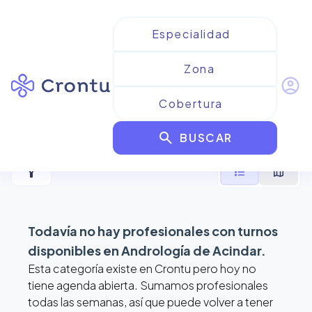
account_circle
Resultados para
Andrología
search
de Acindar
BUSCAR
filter_alt
format_list_bulleted
map
Todavía no hay profesionales con turnos
disponibles en
Andrología de Acindar
.
Esta categoría existe en Crontu pero hoy no
tiene agenda abierta. Sumamos profesionales
todas las semanas, así que puede volver a tener