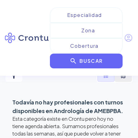
account_circle
Resultados para
Andrología
search
de AMEBPBA
BUSCAR
filter_alt
format_list_bulleted
map
Todavía no hay profesionales con turnos
disponibles en
Andrología de AMEBPBA
.
Esta categoría existe en Crontu pero hoy no
tiene agenda abierta. Sumamos profesionales
todas las semanas, así que puede volver a tener