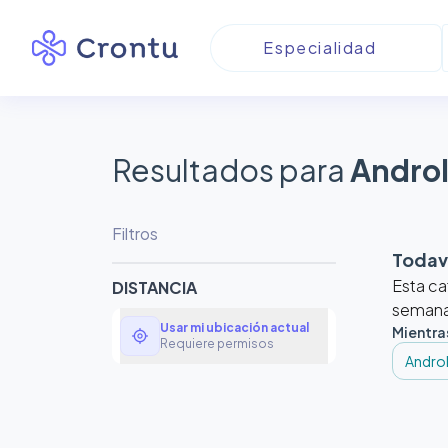
Resultados para
Androl
Filtros
Todaví
Esta ca
DISTANCIA
semanas
Usar mi ubicación actual
Mientra
my_location
Requiere permisos
Andro