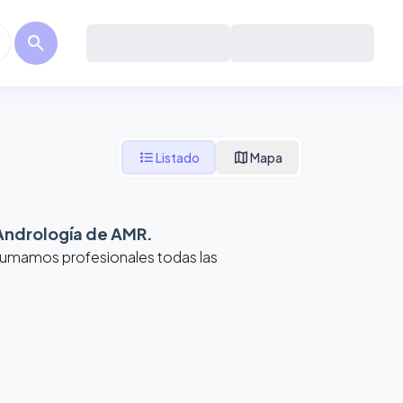
search
format_list_bulleted
map
Listado
Mapa
Andrología de AMR
.
 Sumamos profesionales todas las