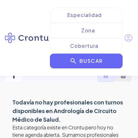
account_circle
Resultados para
Andrología
search
de Circuito Médico de Salud
BUSCAR
filter_alt
format_list_bulleted
map
Todavía no hay profesionales con turnos
disponibles en
Andrología de Circuito
Médico de Salud
.
Esta categoría existe en Crontu pero hoy no
tiene agenda abierta. Sumamos profesionales