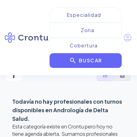
account_circle
Resultados para
Andrología
search
de Delta Salud
BUSCAR
filter_alt
format_list_bulleted
map
Todavía no hay profesionales con turnos
disponibles en
Andrología de Delta
Salud
.
Esta categoría existe en Crontu pero hoy no
tiene agenda abierta. Sumamos profesionales