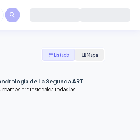
search
format_list_bulleted
map
Listado
Mapa
Andrología de La Segunda ART
.
 Sumamos profesionales todas las