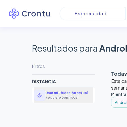
Resultados para
Androl
Filtros
Todaví
Esta ca
DISTANCIA
semanas
Usar mi ubicación actual
Mientra
my_location
Requiere permisos
Andro