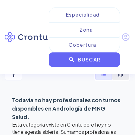
account_circle
Resultados para
Andrología
search
de MNG Salud
BUSCAR
filter_alt
format_list_bulleted
map
Todavía no hay profesionales con turnos
disponibles en
Andrología de MNG
Salud
.
Esta categoría existe en Crontu pero hoy no
tiene agenda abierta. Sumamos profesionales