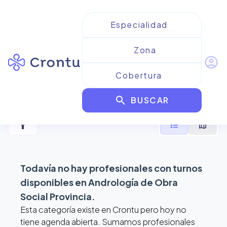
account_circle
Resultados para
Andrología
search
de Obra Social Provincia
BUSCAR
filter_alt
format_list_bulleted
map
Todavía no hay profesionales con turnos
disponibles en
Andrología de Obra
Social Provincia
.
Esta categoría existe en Crontu pero hoy no
tiene agenda abierta. Sumamos profesionales