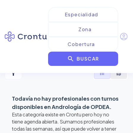
account_circle
Resultados para
Andrología
search
de OPDEA
BUSCAR
filter_alt
format_list_bulleted
map
Todavía no hay profesionales con turnos
disponibles en
Andrología de OPDEA
.
Esta categoría existe en Crontu pero hoy no
tiene agenda abierta. Sumamos profesionales
todas las semanas, así que puede volver a tener