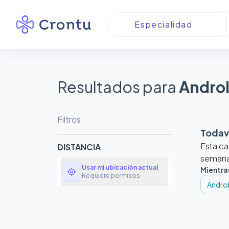
Resultados para
Andro
Filtros
Todaví
Esta ca
DISTANCIA
semanas
Usar mi ubicación actual
Mientra
my_location
Requiere permisos
Andro