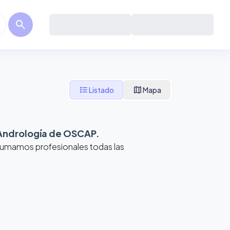
search
format_list_bulleted
map
Listado
Mapa
Andrología de OSCAP
.
 Sumamos profesionales todas las