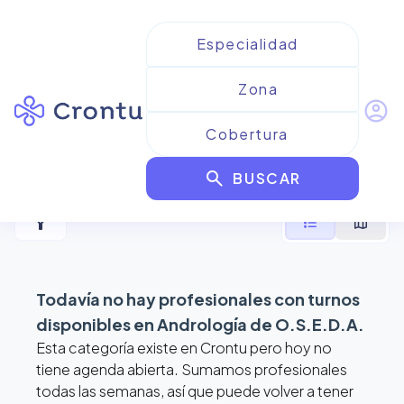
account_circle
Resultados para
Andrología
search
de O.S.E.D.A
BUSCAR
filter_alt
format_list_bulleted
map
Todavía no hay profesionales con turnos
disponibles en
Andrología de O.S.E.D.A
.
Esta categoría existe en Crontu pero hoy no
tiene agenda abierta. Sumamos profesionales
todas las semanas, así que puede volver a tener