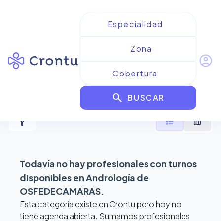
account_circle
Resultados para
Andrología
search
de OSFEDECAMARAS
BUSCAR
filter_alt
format_list_bulleted
map
Todavía no hay profesionales con turnos
disponibles en
Andrología de
OSFEDECAMARAS
.
Esta categoría existe en Crontu pero hoy no
tiene agenda abierta. Sumamos profesionales