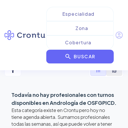
account_circle
Resultados para
Andrología
search
de OSFGPICD
BUSCAR
filter_alt
format_list_bulleted
map
Todavía no hay profesionales con turnos
disponibles en
Andrología de OSFGPICD
.
Esta categoría existe en Crontu pero hoy no
tiene agenda abierta. Sumamos profesionales
todas las semanas, así que puede volver a tener