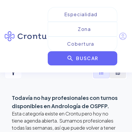
account_circle
Resultados para
Andrología
search
de OSPFP
BUSCAR
filter_alt
format_list_bulleted
map
Todavía no hay profesionales con turnos
disponibles en
Andrología de OSPFP
.
Esta categoría existe en Crontu pero hoy no
tiene agenda abierta. Sumamos profesionales
todas las semanas, así que puede volver a tener