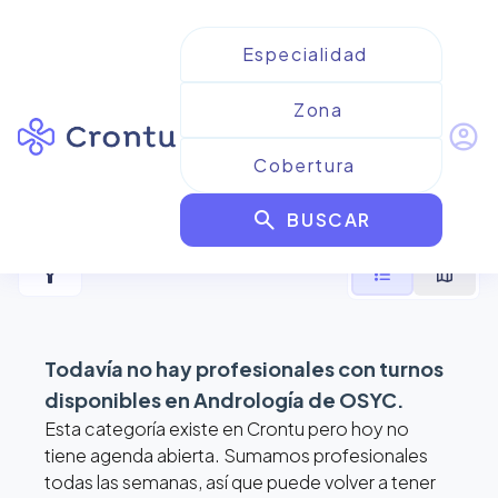
account_circle
Resultados para
Andrología
search
de OSYC
BUSCAR
filter_alt
format_list_bulleted
map
Todavía no hay profesionales con turnos
disponibles en
Andrología de OSYC
.
Esta categoría existe en Crontu pero hoy no
tiene agenda abierta. Sumamos profesionales
todas las semanas, así que puede volver a tener