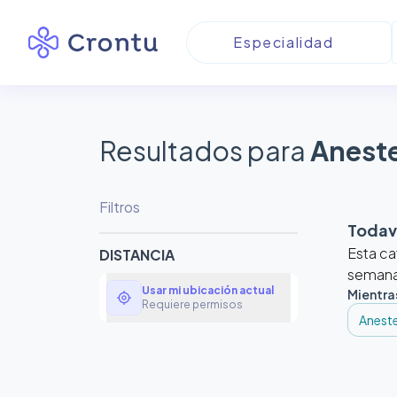
Resultados para
Aneste
Filtros
Todaví
Esta ca
DISTANCIA
semanas
Usar mi ubicación actual
Mientra
my_location
Requiere permisos
Aneste