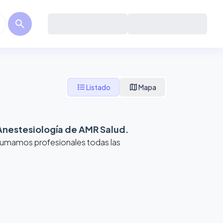
search
format_list_bulleted
map
Listado
Mapa
Anestesiología de AMR Salud
.
 Sumamos profesionales todas las