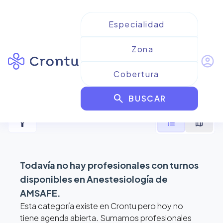
account_circle
Resultados para
search
Anestesiología de AMSAFE
BUSCAR
filter_alt
format_list_bulleted
map
Todavía no hay profesionales con turnos
disponibles en
Anestesiología de
AMSAFE
.
Esta categoría existe en Crontu pero hoy no
tiene agenda abierta. Sumamos profesionales