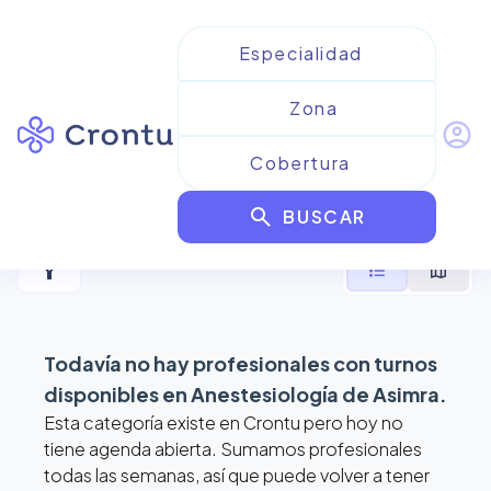
account_circle
Resultados para
search
Anestesiología de Asimra
BUSCAR
filter_alt
format_list_bulleted
map
Todavía no hay profesionales con turnos
disponibles en
Anestesiología de Asimra
.
Esta categoría existe en Crontu pero hoy no
tiene agenda abierta. Sumamos profesionales
todas las semanas, así que puede volver a tener