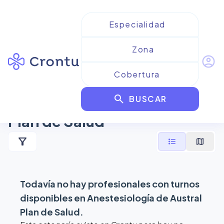
account_circle
Resultados para
search
Anestesiología de Austral
BUSCAR
Plan de Salud
filter_alt
format_list_bulleted
map
Todavía no hay profesionales con turnos
disponibles en
Anestesiología de Austral
Plan de Salud
.