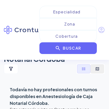
account_circle
Resultados para
search
Anestesiología de Caja
BUSCAR
Notarial Córdoba
filter_alt
format_list_bulleted
map
Todavía no hay profesionales con turnos
disponibles en
Anestesiología de Caja
Notarial Córdoba
.