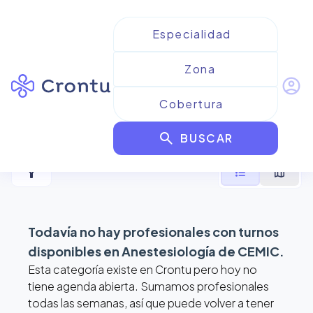
account_circle
Resultados para
search
Anestesiología de CEMIC
BUSCAR
filter_alt
format_list_bulleted
map
Todavía no hay profesionales con turnos
disponibles en
Anestesiología de CEMIC
.
Esta categoría existe en Crontu pero hoy no
tiene agenda abierta. Sumamos profesionales
todas las semanas, así que puede volver a tener