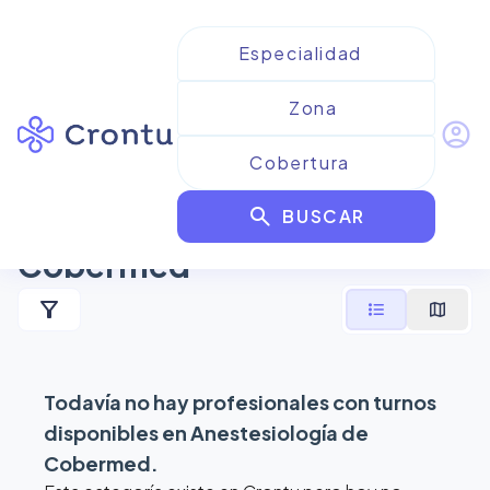
account_circle
Resultados para
search
Anestesiología de
BUSCAR
Cobermed
filter_alt
format_list_bulleted
map
Todavía no hay profesionales con turnos
disponibles en
Anestesiología de
Cobermed
.