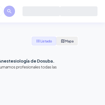
search
format_list_bulleted
map
Listado
Mapa
Anestesiología de Dosuba
.
 Sumamos profesionales todas las