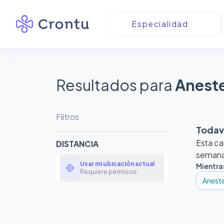
Resultados para
Aneste
Filtros
Todaví
Esta ca
DISTANCIA
semanas
Usar mi ubicación actual
Mientra
my_location
Requiere permisos
Aneste