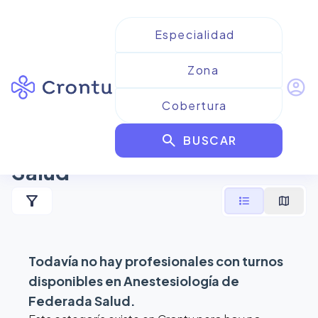
account_circle
Resultados para
search
Anestesiología de Federada
BUSCAR
Salud
filter_alt
format_list_bulleted
map
Todavía no hay profesionales con turnos
disponibles en
Anestesiología de
Federada Salud
.